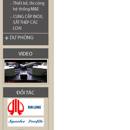
Thiết kế, thi công
hệ thống M&E
CUNG CẤP INOX,
SẮT THÉP CÁC
LOẠI
DỰ PHÒNG
VIDEO
ĐỐI TÁC