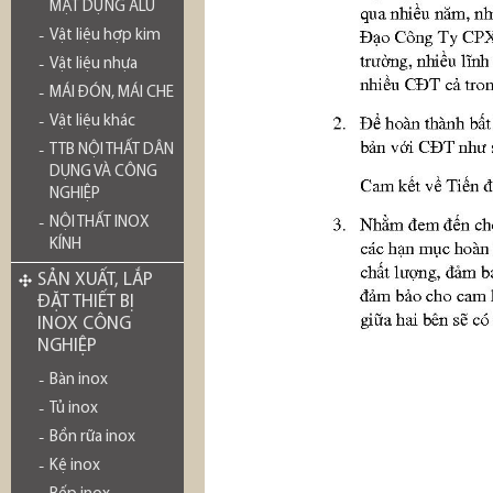
MẶT DỰNG ALU
Vật liệu hợp kim
Vật liệu nhựa
MÁI ĐÓN, MÁI CHE
Vật liệu khác
TTB NỘI THẤT DÂN
DỤNG VÀ CÔNG
NGHIỆP
NỘI THẤT INOX
KÍNH
SẢN XUẤT, LẮP
ĐẶT THIẾT BỊ
INOX CÔNG
NGHIỆP
Bàn inox
Tủ inox
Bồn rữa inox
Kệ inox