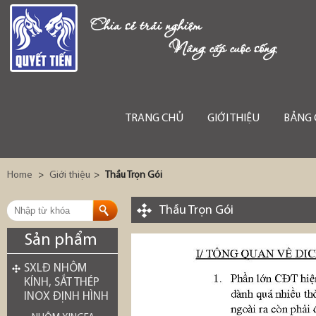
Chia sẻ trải nghiệm
Nâng cấp cuộc sống
TRANG CHỦ
GIỚI THIỆU
BẢNG 
Home
>
Giới thiệu
>
Thầu Trọn Gói
Thầu Trọn Gói
Sản phẩm
SXLĐ NHÔM
KÍNH, SẮT THÉP
INOX ĐỊNH HÌNH