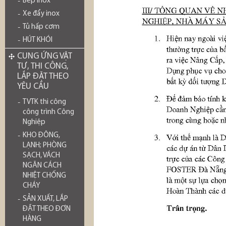
Bếp inox
Xe đẩy inox
Tủ hấp cơm
HÚT KHÓI
CUNG ỨNG VẬT
TƯ, THI CÔNG,
LẮP ĐẶT THEO
YÊU CẦU
TVTK thi công
công trình Công
Nghiệp
KHO ĐÔNG,
LẠNH; PHÒNG
SẠCH, VÁCH
NGĂN CÁCH
NHIỆT CHỐNG
CHÁY
SẢN XUẤT, LẮP
ĐẶT THEO ĐƠN
HÀNG