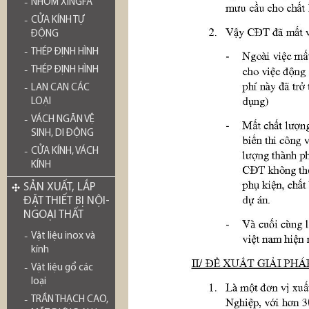
NHÔM XINGFA
CỬA KÍNH TỰ
ĐỘNG
THÉP ĐỊNH HÌNH
THÉP ĐỊNH HÌNH
LAN CAN CÁC
LOẠI
VÁCH NGĂN VỆ
SINH, DI ĐỘNG
CỬA KÍNH, VÁCH
KÍNH
SẢN XUẤT, LẮP
ĐẶT THIẾT BỊ NỘI-
NGOẠI THẤT
Vật liệu inox và
kính
Vật liệu gổ các
loại
TRẦN THẠCH CAO,