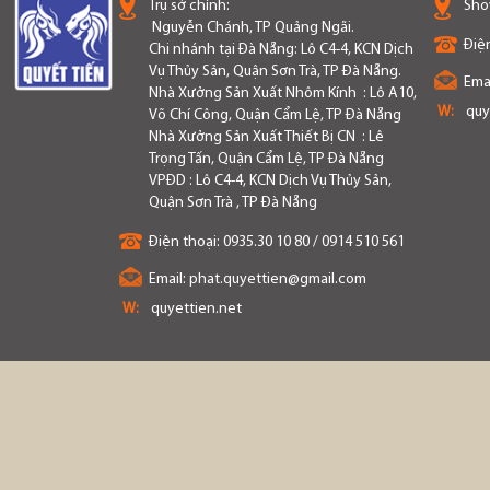
Trụ sở chính:
Sho
Nguyễn Chánh, TP Quảng Ngãi.
Điện
Chi nhánh tại Đà Nẵng: Lô C4-4, KCN Dịch
Vụ Thủy Sản, Quận Sơn Trà, TP Đà Nẵng.
Emai
Nhà Xưởng Sản Xuất Nhôm Kính : Lô A10,
W:
quy
Võ Chí Công, Quận Cẩm Lệ, TP Đà Nẵng
Nhà Xưởng Sản Xuất Thiết Bị CN : Lê
Trọng Tấn, Quận Cẩm Lệ, TP Đà Nẵng
VPĐD : Lô C4-4, KCN Dịch Vụ Thủy Sản,
Quận Sơn Trà , TP Đà Nẵng
Điện thoại:
0935.30 10 80 / 0914 510 561
Email:
phat.quyettien@gmail.com
W:
quyettien.net