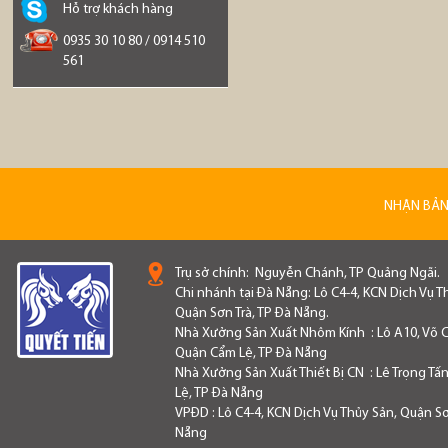
Hỗ trợ khách hàng
0935 30 10 80 / 0914 510
561
NHẬN BẢN
Trụ sở chính:
Nguyễn Chánh, TP Quảng Ngãi.
Chi nhánh tại Đà Nẵng: Lô C4-4, KCN Dịch Vụ T
Quận Sơn Trà, TP Đà Nẵng.
Nhà Xưởng Sản Xuất Nhôm Kính : Lô A10, Võ C
Quận Cẩm Lệ, TP Đà Nẵng
Nhà Xưởng Sản Xuất Thiết Bị CN : Lê Trọng Tấ
Lệ, TP Đà Nẵng
VPĐD : Lô C4-4, KCN Dịch Vụ Thủy Sản, Quận Sơn
Nẵng