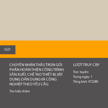
CHUYÊN NHẬN THẦU TRỌN GÓI
LƯỢT TRUY CẬP
PHẦN HOÀN THIỆN CÔNG TRÌNH;
Trực tuyến:
SẢN XUẤT, CHẾ TẠO THIẾT BỊ, VẬT
Trong ngày: 1
DỤNG DÂN DỤNG VÀ CÔNG
Tổng lượt: 972285
NGHIỆP THEO YÊU CẦU.
Tìm hiểu thêm