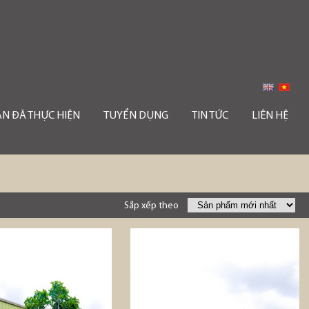
ÁN ĐÃ THỰC HIỆN
TUYỂN DỤNG
TIN TỨC
LIÊN HỆ
Sắp xếp theo