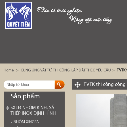
Chia sẻ trải nghiệm
Nâng cấp cuộc sống
Home
>
CUNG ỨNG VẬT TƯ, THI CÔNG, LẮP ĐẶT THEO YÊU CẦU
>
TVTK 
TVTK thi công công
Sản phẩm
SXLĐ NHÔM KÍNH, SẮT
THÉP INOX ĐỊNH HÌNH
NHÔM XINGFA