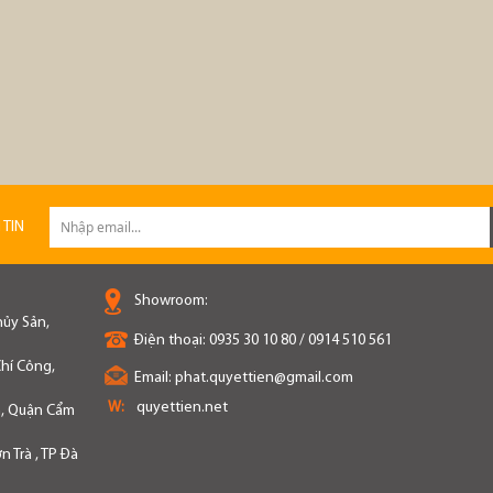
 TIN
Showroom:
hủy Sản,
Điện thoại:
0935 30 10 80 / 0914 510 561
hí Công,
Email:
phat.quyettien@gmail.com
W:
quyettien.net
n, Quận Cẩm
 Trà , TP Đà