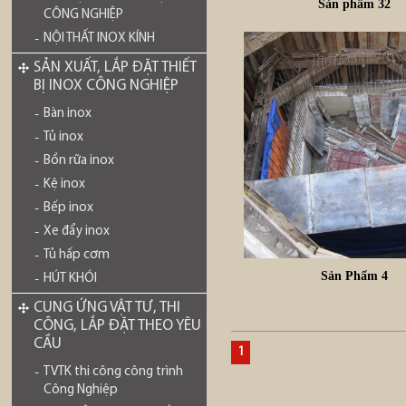
Sản phẩm 32
CÔNG NGHIỆP
NỘI THẤT INOX KÍNH
SẢN XUẤT, LẮP ĐẶT THIẾT
BỊ INOX CÔNG NGHIỆP
Bàn inox
Tủ inox
Bồn rữa inox
Kệ inox
Bếp inox
Xe đẩy inox
Tủ hấp cơm
Sản Phẩm 4
HÚT KHÓI
CUNG ỨNG VẬT TƯ, THI
CÔNG, LẮP ĐẶT THEO YÊU
CẦU
1
TVTK thi công công trình
Công Nghiệp