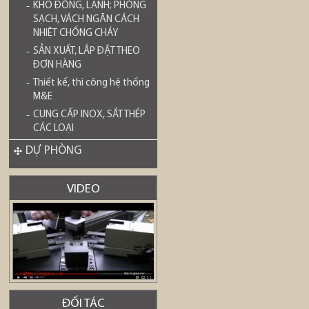
KHO ĐÔNG, LẠNH; PHÒNG
SẠCH, VÁCH NGĂN CÁCH
NHIỆT CHỐNG CHÁY
SẢN XUẤT, LẮP ĐẶT THEO
ĐƠN HÀNG
Thiết kế, thi công hệ thống
M&E
CUNG CẤP INOX, SẮT THÉP
CÁC LOẠI
DỰ PHÒNG
VIDEO
ĐỐI TÁC