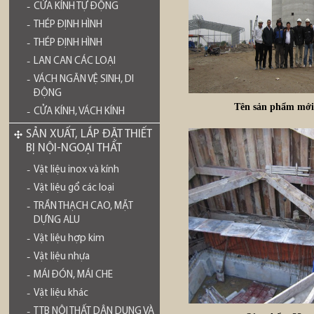
CỬA KÍNH TỰ ĐỘNG
THÉP ĐỊNH HÌNH
THÉP ĐỊNH HÌNH
LAN CAN CÁC LOẠI
VÁCH NGĂN VỆ SINH, DI
ĐỘNG
Tên sản phẩm mớ
CỬA KÍNH, VÁCH KÍNH
SẢN XUẤT, LẮP ĐẶT THIẾT
BỊ NỘI-NGOẠI THẤT
Vật liệu inox và kính
Vật liệu gổ các loại
TRẦN THẠCH CAO, MẶT
DỰNG ALU
Vật liệu hợp kim
Vật liệu nhựa
MÁI ĐÓN, MÁI CHE
Vật liệu khác
TTB NỘI THẤT DÂN DỤNG VÀ