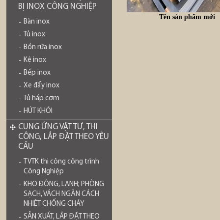
BỊ INOX CÔNG NGHIỆP
Tên sản phẩm mới
Bàn inox
Tủ inox
Bồn rữa inox
Kệ inox
Bếp inox
Xe đẩy inox
Tủ hấp cơm
HÚT KHÓI
CUNG ỨNG VẬT TƯ, THI
CÔNG, LẮP ĐẶT THEO YÊU
CẦU
TVTK thi công công trình
Công Nghiệp
KHO ĐÔNG, LẠNH; PHÒNG
SẠCH, VÁCH NGĂN CÁCH
NHIỆT CHỐNG CHÁY
SẢN XUẤT, LẮP ĐẶT THEO