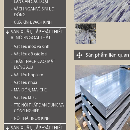
LAN CAN CÁC LOẠI
VÁCH NGĂN VỆ SINH, DI
ĐỘNG
CỬA KÍNH, VÁCH KÍNH
SẢN XUẤT, LẮP ĐẶT THIẾT
BỊ NỘI-NGOẠI THẤT
Vật liệu inox và kính
Vật liệu gổ các loại
Sản phẩm liên quan
TRẦN THẠCH CAO, MẶT
DỰNG ALU
Vật liệu hợp kim
Vật liệu nhựa
MÁI ĐÓN, MÁI CHE
Vật liệu khác
TTB NỘI THẤT DÂN DỤNG VÀ
CÔNG NGHIỆP
NỘI THẤT INOX KÍNH
SẢN XUẤT, LẮP ĐẶT THIẾT