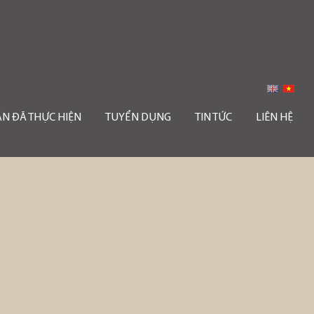
ÁN ĐÃ THỰC HIỆN
TUYỂN DỤNG
TIN TỨC
LIÊN HỆ