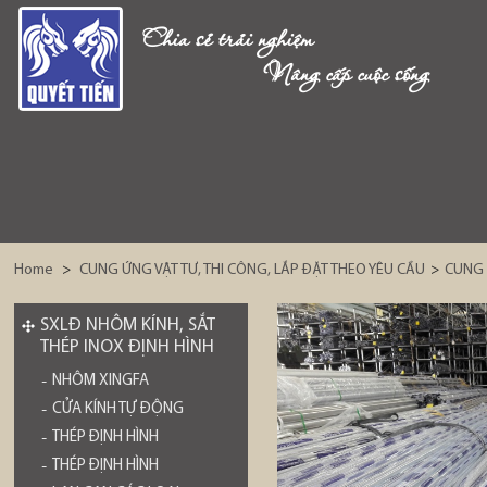
Chia sẻ trải nghiệm
Nâng cấp cuộc sống
Home
>
CUNG ỨNG VẬT TƯ, THI CÔNG, LẮP ĐẶT THEO YÊU CẦU
>
CUNG 
SXLĐ NHÔM KÍNH, SẮT
THÉP INOX ĐỊNH HÌNH
NHÔM XINGFA
CỬA KÍNH TỰ ĐỘNG
THÉP ĐỊNH HÌNH
THÉP ĐỊNH HÌNH