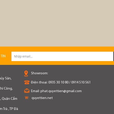
 TIN
Showroom:
hủy Sản,
Điện thoại:
0935 30 10 80 / 0914 510 561
hí Công,
Email:
phat.quyettien@gmail.com
W:
quyettien.net
n, Quận Cẩm
 Trà , TP Đà