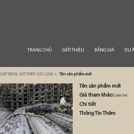
TRANG CHỦ
GIỚI THIỆU
BẢNG GIÁ
DỰ 
CẤP INOX, SẮT THÉP CÁC LOẠI
>
Tên sản phẩm mới
Tên sản phẩm mới
Giá tham khảo:
Liên hệ
Chi tiết
Thông Tin Thêm