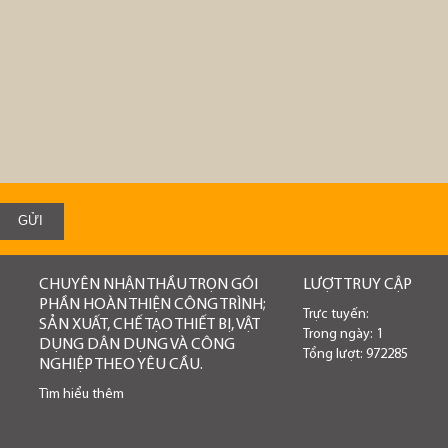
CHUYÊN NHẬN THẦU TRỌN GÓI
LƯỢT TRUY CẬP
PHẦN HOÀN THIỆN CÔNG TRÌNH;
Trực tuyến:
SẢN XUẤT, CHẾ TẠO THIẾT BỊ, VẬT
Trong ngày: 1
DỤNG DÂN DỤNG VÀ CÔNG
Tổng lượt: 972285
NGHIỆP THEO YÊU CẦU.
Tìm hiểu thêm