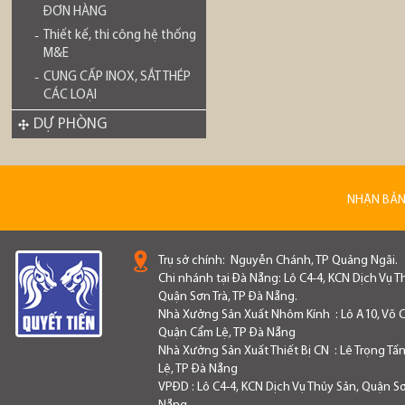
ĐƠN HÀNG
Thiết kế, thi công hệ thống
M&E
CUNG CẤP INOX, SẮT THÉP
CÁC LOẠI
DỰ PHÒNG
NHẬN BẢN
Trụ sở chính:
Nguyễn Chánh, TP Quảng Ngãi.
Chi nhánh tại Đà Nẵng: Lô C4-4, KCN Dịch Vụ T
Quận Sơn Trà, TP Đà Nẵng.
Nhà Xưởng Sản Xuất Nhôm Kính : Lô A10, Võ C
Quận Cẩm Lệ, TP Đà Nẵng
Nhà Xưởng Sản Xuất Thiết Bị CN : Lê Trọng Tấ
Lệ, TP Đà Nẵng
VPĐD : Lô C4-4, KCN Dịch Vụ Thủy Sản, Quận Sơn