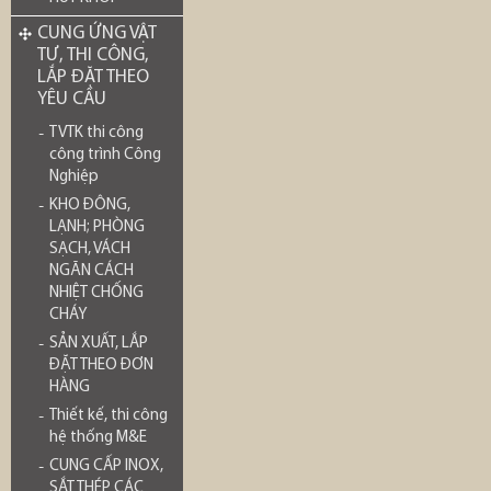
CUNG ỨNG VẬT
TƯ, THI CÔNG,
LẮP ĐẶT THEO
YÊU CẦU
TVTK thi công
công trình Công
Nghiệp
KHO ĐÔNG,
LẠNH; PHÒNG
SẠCH, VÁCH
NGĂN CÁCH
NHIỆT CHỐNG
CHÁY
SẢN XUẤT, LẮP
ĐẶT THEO ĐƠN
HÀNG
Thiết kế, thi công
hệ thống M&E
CUNG CẤP INOX,
SẮT THÉP CÁC