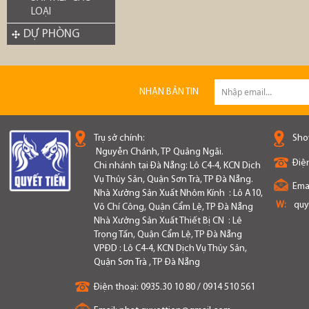
LOẠI
DỰ PHÒNG
NHẬN BẢN TIN
Trụ sở chính:
Sho
Nguyễn Chánh, TP Quảng Ngãi.
Điện
Chi nhánh tại Đà Nẵng: Lô C4-4, KCN Dịch
Vụ Thủy Sản, Quận Sơn Trà, TP Đà Nẵng.
Emai
Nhà Xưởng Sản Xuất Nhôm Kính : Lô A10,
W:
quy
Võ Chí Công, Quận Cẩm Lệ, TP Đà Nẵng
Nhà Xưởng Sản Xuất Thiết Bị CN : Lê
Trọng Tấn, Quận Cẩm Lệ, TP Đà Nẵng
VPĐD : Lô C4-4, KCN Dịch Vụ Thủy Sản,
Quận Sơn Trà , TP Đà Nẵng
Điện thoại:
0935.30 10 80 / 0914 510 561