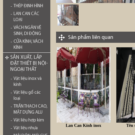
THÉP ĐỊNH HÌNH
LAN CAN CÁC
LOẠI
VÁCH NGĂN VỆ
SINH, DI ĐỘNG
Sản phẩm liên quan
CỬA KÍNH, VÁCH
KÍNH
SẢN XUẤT, LẮP
ĐẶT THIẾT BỊ NỘI-
NGOẠI THẤT
Vật liệu inox và
kính
Vật liệu gổ các
loại
TRẦN THẠCH CAO,
MẶT DỰNG ALU
Vật liệu hợp kim
Lan Can Kính inox
Tên 
Vật liệu nhựa