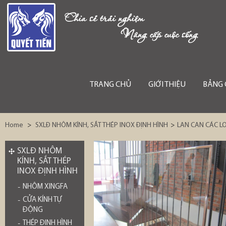
Chia sẻ trải nghiệm
Nâng cấp cuộc sống
TRANG CHỦ
GIỚI THIỆU
BẢNG 
Home
>
SXLĐ NHÔM KÍNH, SẮT THÉP INOX ĐỊNH HÌNH
>
LAN CAN CÁC LO
SXLĐ NHÔM
KÍNH, SẮT THÉP
INOX ĐỊNH HÌNH
NHÔM XINGFA
CỬA KÍNH TỰ
ĐỘNG
THÉP ĐỊNH HÌNH