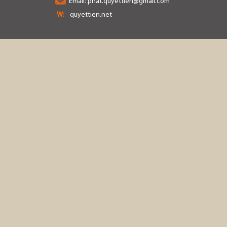
Email:
phat.quyettien@gmail.com
W:
quyettien.net