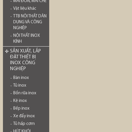
MÁI ĐÓN, MÁI CHE
Vật liệu khác
TTB NỘI THẤT DÂN
DỤNG VÀ CÔNG
NGHIỆP
NỘI THẤT INOX
KÍNH
SẢN XUẤT, LẮP
ĐẶT THIẾT BỊ
INOX CÔNG
NGHIỆP
Bàn inox
Tủ inox
Bồn rữa inox
Kệ inox
Bếp inox
Xe đẩy inox
Tủ hấp cơm
HÚT KHÓI