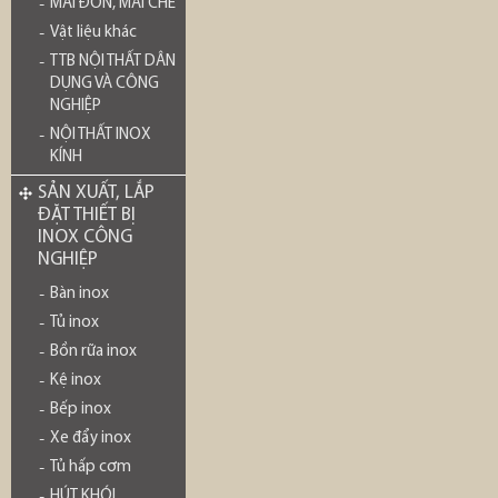
MÁI ĐÓN, MÁI CHE
Vật liệu khác
TTB NỘI THẤT DÂN
DỤNG VÀ CÔNG
NGHIỆP
NỘI THẤT INOX
KÍNH
SẢN XUẤT, LẮP
ĐẶT THIẾT BỊ
INOX CÔNG
NGHIỆP
Bàn inox
Tủ inox
Bồn rữa inox
Kệ inox
Bếp inox
Xe đẩy inox
Tủ hấp cơm
HÚT KHÓI