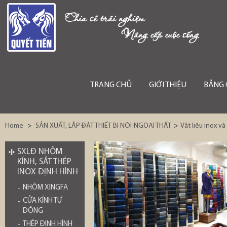
Chia sẻ trải nghiệm
Nâng cấp cuộc sống
TRANG CHỦ
GIỚI THIỆU
BẢNG 
Home
>
SẢN XUẤT, LẮP ĐẶT THIẾT BỊ NỘI-NGOẠI THẤT
>
Vật liệu inox và
SXLĐ NHÔM
KÍNH, SẮT THÉP
INOX ĐỊNH HÌNH
NHÔM XINGFA
CỬA KÍNH TỰ
ĐỘNG
THÉP ĐỊNH HÌNH