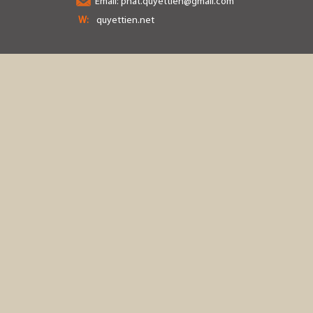
Email:
phat.quyettien@gmail.com
W:
quyettien.net