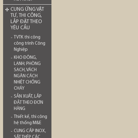
CUNG ỨNG VẬT
TƯ, THI CÔNG,
LẮP ĐẶT THEO
YÊU CẦU
TVTK thi công
công trình Công
Nghiệp
KHO ĐÔNG,
LẠNH; PHÒNG
SẠCH, VÁCH
NGĂN CÁCH
NHIỆT CHỐNG
CHÁY
SẢN XUẤT, LẮP
ĐẶT THEO ĐƠN
HÀNG
Thiết kế, thi công
hệ thống M&E
CUNG CẤP INOX,
SẮT THÉP CÁC