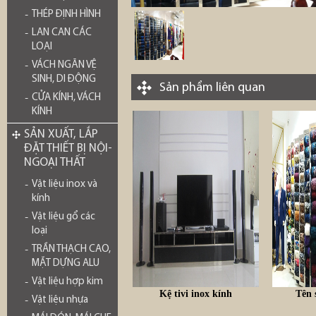
THÉP ĐỊNH HÌNH
LAN CAN CÁC
LOẠI
VÁCH NGĂN VỆ
SINH, DI ĐỘNG
Sản phẩm liên quan
CỬA KÍNH, VÁCH
KÍNH
SẢN XUẤT, LẮP
ĐẶT THIẾT BỊ NỘI-
NGOẠI THẤT
Vật liệu inox và
kính
Vật liệu gổ các
loại
TRẦN THẠCH CAO,
MẶT DỰNG ALU
Vật liệu hợp kim
Kệ tivi inox kính
Tên 
Vật liệu nhựa