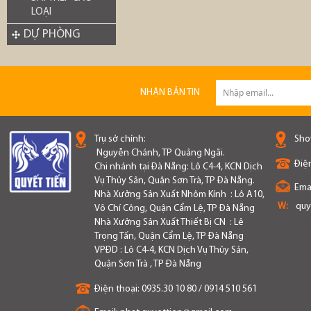
LOẠI
DỰ PHÒNG
NHẬN BẢN TIN
Trụ sở chính:
Sho
Nguyễn Chánh, TP Quảng Ngãi.
Điện
Chi nhánh tại Đà Nẵng: Lô C4-4, KCN Dịch
Vụ Thủy Sản, Quận Sơn Trà, TP Đà Nẵng.
Emai
Nhà Xưởng Sản Xuất Nhôm Kính : Lô A10,
W:
quy
Võ Chí Công, Quận Cẩm Lệ, TP Đà Nẵng
Nhà Xưởng Sản Xuất Thiết Bị CN : Lê
Trọng Tấn, Quận Cẩm Lệ, TP Đà Nẵng
VPĐD : Lô C4-4, KCN Dịch Vụ Thủy Sản,
Quận Sơn Trà , TP Đà Nẵng
Điện thoại:
0935.30 10 80 / 0914 510 561